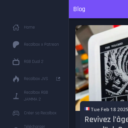
Blog
Home
Recalbox x Patreon
RGB Dual 2
Recalbox JVS
Recalbox RGB
JAMMA 2
Tue Feb 18 202
Créer sa Recalbox
Revivez l’âg
Télécharger