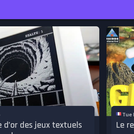
5
Tue 
e d’or des jeux textuels
Le r