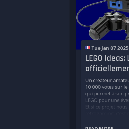
jeux restent i
💵
Prix annoncé
: 1
Gamestation Retro 
Une console de sal
Tue Jan 07 2025
Caractéristiqu
Sortie HD
LEGO Ideas: 
4K, un c
officielleme
Livrée a
communes
Un créateur amateur
d’action 
10 000 votes sur le
Là encore, auc
qui permet à son pr
dévoilé.
LEGO pour une éven
Et si ce projet nou
💵
Prix annoncé
: 1
rétrogaming, c’est 
Gamestation Retro
quasiment à l’échel
Le Finlandais Ripple
READ MORE...