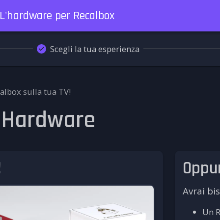
: L'hardware per Recalbox
Scegli la tua esperienza
lbox sulla tua TV!
: Hardware
!
Oppur
Avrai bi
Un R