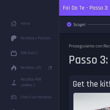
Fai Da Te - Passo 3
Home
Scopri
Recalbox x Patreon
Proseguiamo con Reca
RGB Dual 2
Passo 3
Recalbox JVS
Recalbox RGB
Get the kit
JAMMA 2
Crea il tuo Recalbox