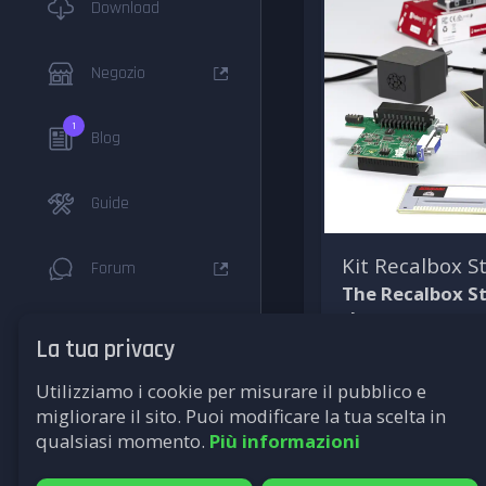
Download
Negozio
1
Blog
Guide
Kit Recalbox S
Forum
The Recalbox St
that you can cu
Documentation
that suits you 
La tua privacy
installed
!
Utilizziamo i cookie per misurare il pubblico e
F.A.Q
migliorare il sito. Puoi modificare la tua scelta in
qualsiasi momento.
Più informazioni
Sistemi Supportati