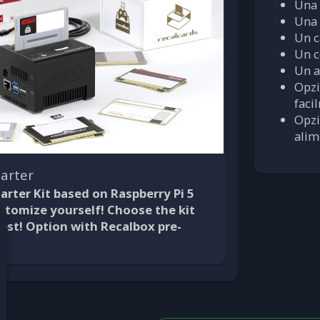
Una 
Una 
Un c
Un c
Un a
Opzi
faci
Opzi
alim
tarter
arter Kit based on
Raspberry Pi 5
stomize yourself! Choose the kit
best! Option with
Recalbox pre-