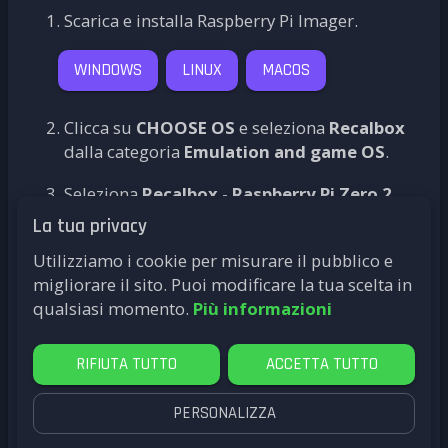
Scarica e installa Raspberry Pi Imager.
WINDOWS
LINUX
MACOS
Clicca su
CHOOSE OS
e seleziona
Recalbox
dalla categoria
Emulation and game OS
.
Seleziona
Recalbox - Raspberry Pi Zero 2
La tua privacy
Clicca su
CHOOSE STORAGE
e seleziona la
tua scheda microSD, poi clicca su
WRITE
Utilizziamo i cookie per misurare il pubblico e
migliorare il sito. Puoi modificare la tua scelta in
Detto fatto! Il tuo Recalbox è pronto! Connetti,
qualsiasi momento.
Più informazioni
rilassati e... divertiti!
RIFIUTA TUTTO
ACCETTA TUTTO
Alternativa: Installa un'immagine scaricata
PERSONALIZZA
PROSSIMO PASSO: GIOCA