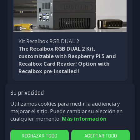
Kit Recalbox RGB DUAL 2
The Recalbox RGB DUAL 2 Kit,
customizable with Raspberry Pi 5 and
Recalbox Card Reader! Option with
Recalbox pre-installed
!
Su privacidad
Utilizamos cookies para medir la audiencia y
Or do it yourself.
mejorar el sitio. Puede cambiar su elección en
You will need the hardware
cualquier momento.
Más información
hardware for crt
RECHAZAR TODO
ACEPTAR TODO