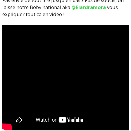
Pas envie de tout lire jusqu'en bas ? Pas de soucis, on
laisse notre Boby national aka
@Elardramora
vous
expliquer tout ca en video !