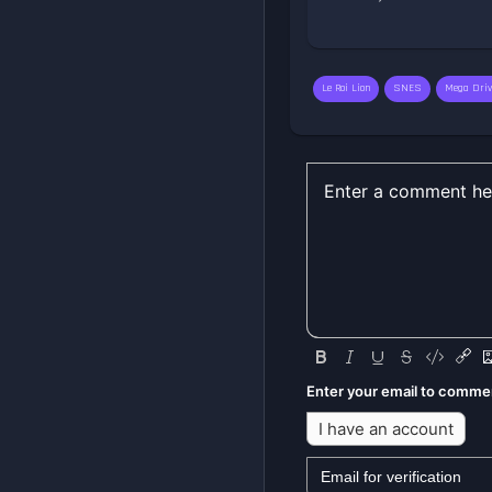
Le Roi Lion
SNES
Mega Driv
Enter your email to comme
I have an account