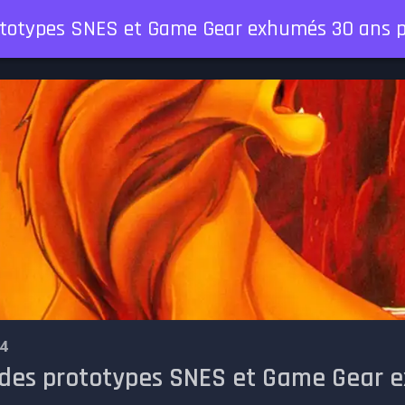
prototypes SNES et Game Gear exhumés 30 ans p
4
: des prototypes SNES et Game Gear 