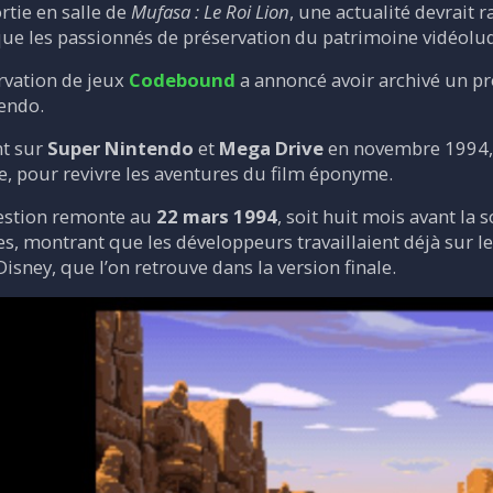
ortie en salle de
Mufasa : Le Roi Lion
, une actualité devrait r
 que les passionnés de préservation du patrimoine vidéolu
rvation de jeux
Codebound
a annoncé avoir archivé un pr
endo.
nt sur
Super Nintendo
et
Mega Drive
en novembre 1994, 
e, pour revivre les aventures du film éponyme.
estion remonte au
22 mars 1994
, soit huit mois avant la s
s, montrant que les développeurs travaillaient déjà sur l
isney, que l’on retrouve dans la version finale.