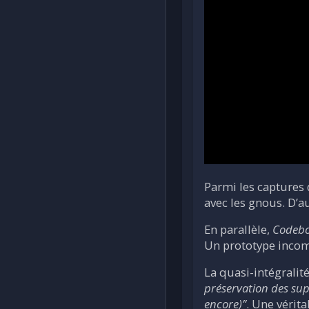
Parmi les captures
avec les gnous. D’a
En parallèle,
Codeb
Un prototype incomp
La quasi-intégralité
préservation des supp
encore)”
. Une vérita