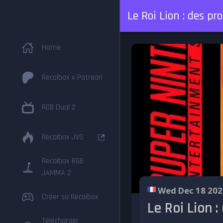
Le Roi Lion : des 
Home
Recalbox x Patreon
RGB Dual 2
Recalbox JVS
Recalbox RGB
JAMMA 2
Wed Dec 18 202
Créer sa Recalbox
Le Roi Lion 
Télécharger