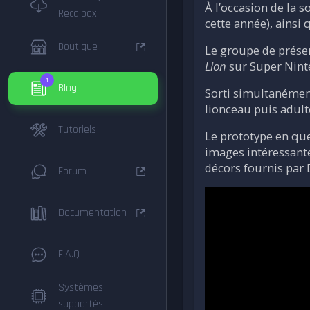
À l’occasion de la s
Recalbox
cette année), ainsi
Boutique
Le groupe de prése
Lion
sur Super Nint
1
Blog
Sorti simultanéme
lionceau puis adult
Tutoriels
Le prototype en qu
images intéressante
décors fournis par D
Forum
Documentation
F.A.Q
Systèmes
supportés