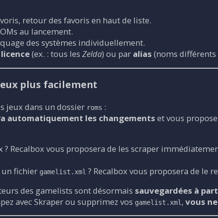
oris, retour des favoris en haut de liste.
ROMs au lancement.
quage des systèmes individuellement.
r
licence
(ex. : tous les
Zelda
) ou par
alias
(noms différents 
jeux plus facilement
vos jeux dans un dossier
:
roms
ra automatiquement les changements
et vous proposer
 ? Recalbox vous proposera de les scraper immédiatemen
 un fichier
? Recalbox vous proposera de le rec
gamelist.xml
ateurs des gamelists sont désormais
sauvegardées à part
rapez avec Skraper ou supprimez vos
,
vous ne
gamelist.xml