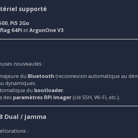
ériel supporté
500
,
Pi5 2Go
flag 64Pi
et
ArgonOne V3
euses nouveautés :
 majeure du
Bluetooth
(reconnexion automatique au dém
au dynamiques.
utomatique du
bootloader
.
ge des
paramètres RPi Imager
(clé SSH, Wi-Fi, etc.).
B Dual / Jamma
iorations :