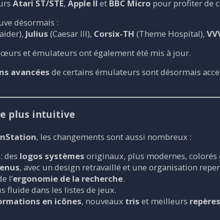
urs
Atari ST/STE
,
Apple II
et
BBC Micro
pour profiter de 
ouve désormais :
ider),
Julius
(Caesar III),
Corsix-TH
(Theme Hospital),
VV
œurs et émulateurs ont également été mis à jour.
ns avancées
de certains émulateurs sont désormais acce
e plus intuitive
nStation
, les changements sont aussi nombreux :
: des
logos systèmes
originaux, plus modernes, colorés e
enus
, avec un design retravaillé et une organisation repen
e l’
ergonomie de la recherche
.
 fluide dans les listes de jeux.
ormations en icônes
, nouveaux
tris
et meilleurs
repères