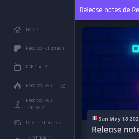
Release notes de Re
Home
Recalbox x Patreon
RGB Dual 2
Recalbox JVS
Recalbox RGB
JAMMA 2
Sun May 18 202
Créer sa Recalbox
Release note
Télécharger