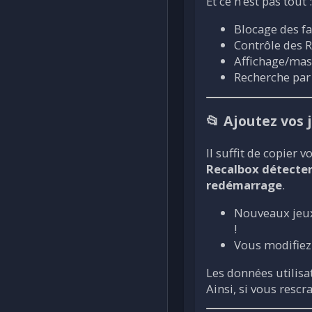
Et ce n’est pas tout :
Blocage des fav
Contrôle des 
Affichage/mas
Recherche pa
📂 Ajoutez vos 
Il suffit de copier 
Recalbox détecte
redémarrage
.
Nouveaux jeux
!
Vous modifiez
Les données utilis
Ainsi, si vous resc