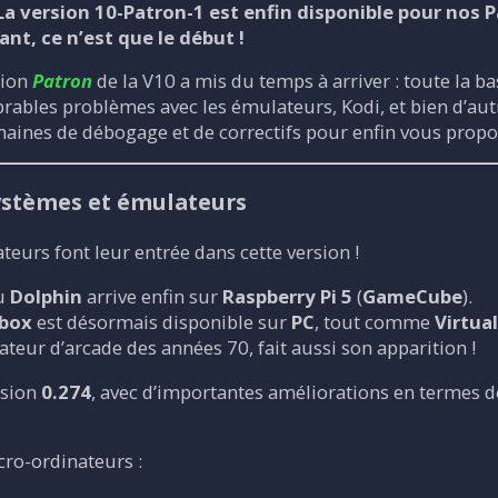
a version 10-Patron-1 est enfin disponible pour nos
nt, ce n’est que le début !
sion
Patron
de la V10 a mis du temps à arriver : toute la b
rables problèmes avec les émulateurs, Kodi, et bien d’aut
emaines de débogage et de correctifs pour enfin vous propo
ystèmes et émulateurs
urs font leur entrée dans cette version !
du
Dolphin
arrive enfin sur
Raspberry Pi 5
(
GameCube
).
box
est désormais disponible sur
PC
, tout comme
Virtual
ateur d’arcade des années 70, fait aussi son apparition !
rsion
0.274
, avec d’importantes améliorations en termes d
cro-ordinateurs :