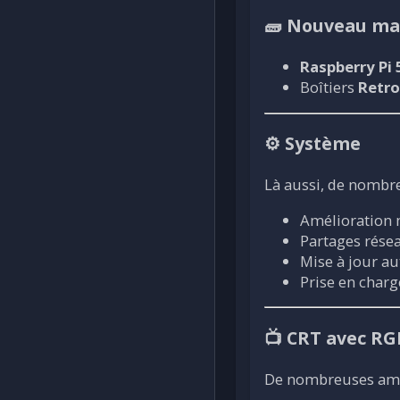
🧱 Nouveau mat
Raspberry Pi 
Boîtiers
Retro
⚙️ Système
Là aussi, de nombr
Amélioration
Partages rése
Mise à jour a
Prise en char
📺 CRT avec RG
De nombreuses amél