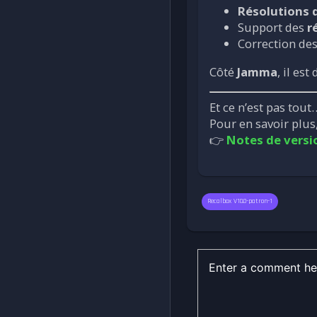
Résolutions
Support des
r
Correction de
Côté
Jamma
, il es
Et ce n’est pas tout
Pour en savoir plus
👉
Notes de versi
Recalbox V10.0-patron-1