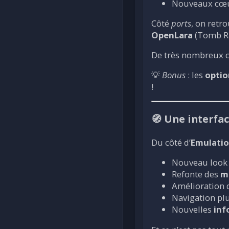
Nouveaux cœ
Côté
ports
, on retr
OpenLara
(Tomb Ra
De très nombreux c
💡
Bonus
: les
optio
!
🧭 Une interfac
Du côté d’
Emulatio
Nouveau look 
Refonte des
m
Amélioration d
Navigation plus
Nouvelles
inf