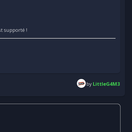
t supporté !
by
LittleG4M3