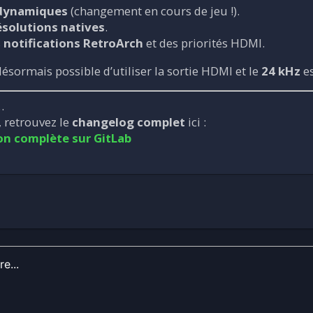
 dynamiques
(changement en cours de jeu !).
ésolutions natives
.
s
notifications RetroArch
et des priorités HDMI.
t désormais possible d’utiliser la sortie HDMI et le
24 kHz
es
…
, retrouvez le
changelog complet
ici :
on complète sur GitLab