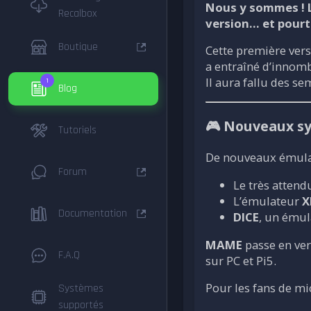
Nous y sommes ! L
Recalbox
version… et pourta
Boutique
Cette première ver
a entraîné d’innomb
Il aura fallu des s
1
Blog
🎮 Nouveaux s
Tutoriels
De nouveaux émulate
Forum
Le très atten
L’émulateur
X
Documentation
DICE
, un émul
MAME
passe en ve
F.A.Q
sur PC et Pi5.
Pour les fans de mi
Systèmes
supportés