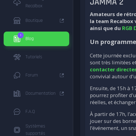
JAMMA 2
Recalbox
Amateurs de rétro
Boutique
la team Recalbox 
ainsi que du
RGB 
1
Blog
Un programme t
Cette journée excl
Tutoriels
sont très limitées 
contacter direct
Forum
convivial autour d’
Ensuite, de 15h à 1
Documentation
pourrez profiter d’
réelles, et échang
F.A.Q
À partir de 17h, l’a
jouer sur des borne
Systèmes
l’événement, un sna
supportés