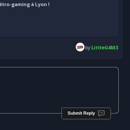
étro-gaming à Lyon !
by
LittleG4M3
Submit Reply