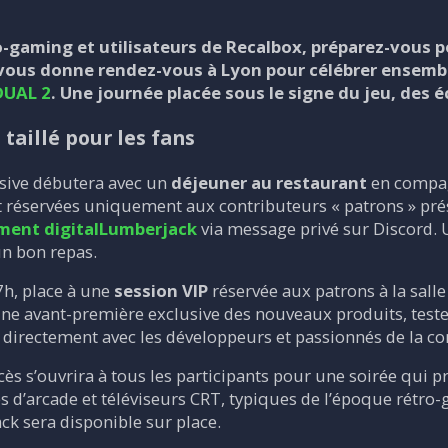
-gaming et utilisateurs de Recalbox, préparez-vous p
vous donne rendez-vous à Lyon pour célébrer ensembl
DUAL 2
. Une journée placée sous le signe du jeu, des é
aillé pour les fans
usive débutera avec un
déjeuner au restaurant
en compagn
et réservées uniquement aux contributeurs « patrons » prése
ement
digitalLumberjack
via message privé sur Discord.
un bon repas.
7h, place à une
session VIP
réservée aux patrons à la sall
une avant-première exclusive des nouveaux produits, test
er directement avec les développeurs et passionnés de la
ccès s’ouvrira à tous les participants pour une soirée qui 
s d’arcade et téléviseurs CRT, typiques de l’époque rétro
ck sera disponible sur place.