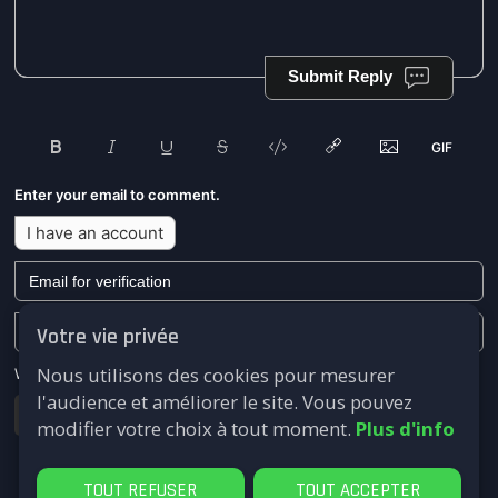
Submit Reply
Enter your email to comment.
I have an account
Votre vie privée
Nous utilisons des cookies pour mesurer
We won't send you any marketing or solicitation emails.
l'audience et améliorer le site. Vous pouvez
Submit
modifier votre choix à tout moment.
Plus d'info
TOUT REFUSER
TOUT ACCEPTER