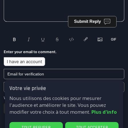
Submit Reply
Enter your email to comment.
I have an account
Votre vie privée
Nous utilisons des cookies pour mesurer
We won't send you any marketing or solicitation emails.
l'audience et améliorer le site. Vous pouvez
Submit
modifier votre choix à tout moment.
Plus d'info
TOUT REFUSER
TOUT ACCEPTER