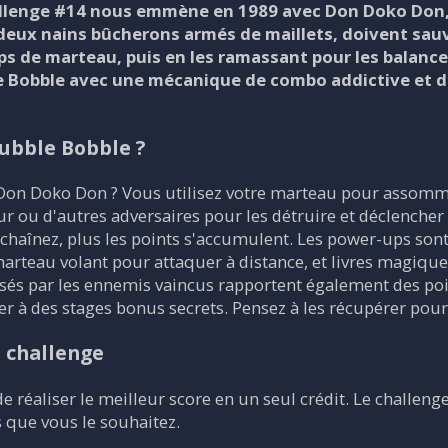
llenge #14 nous emmène en 1989 avec Don Doko Don, u
, deux nains bûcherons armés de maillets, doivent sa
ps de marteau, puis en les ramassant pour les balance
le Bobble avec une mécanique de combo addictive et d
Bubble Bobble ?
 Don Doko Don ? Vous utilisez votre marteau pour assomme
r ou d'autres adversaires pour les détruire et déclencher
nchaînez, plus les points s'accumulent. Les power-ups son
rteau volant pour attaquer à distance, et livres magique
issés par les ennemis vaincus rapportent également des poi
r à des stages bonus secrets. Pensez à les récupérer pour
u challenge
 de réaliser le meilleur score en un seul crédit. Le challe
s que vous le souhaitez.