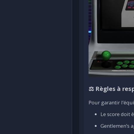
⚖️ Règles à res
Pour garantir l’équi
Le score doit ê
Gentlemen’s ag