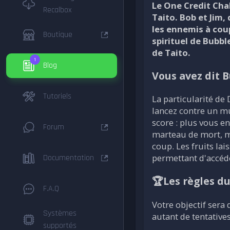
Le One Credit Cha
Recalbox
Taito. Bob et Jim
les ennemis à cou
Boutique
spirituel de Bubb
de Taito.
1
Blog
Vous avez dit 
Tutoriels
La particularité de
lancez contre un mu
score : plus vous e
Forum
marteau de mort, ma
coup. Les fruits la
permettant d'accéde
Documentation
🏆Les règles d
F.A.Q
Votre objectif sera
Systèmes
autant de tentative
supportés