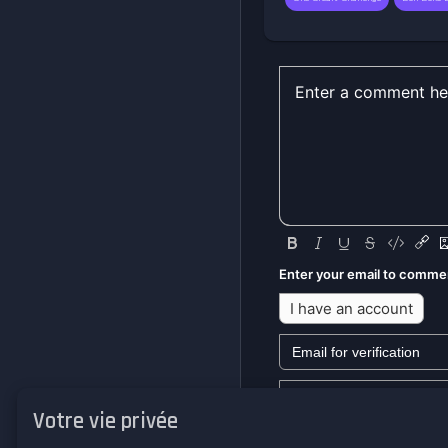
Enter your email to comme
I have an account
Votre vie privée
We won't send you any mark