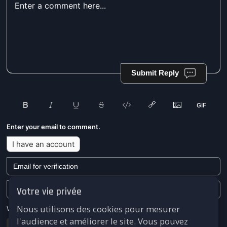
Submit Reply
Enter your email to comment.
I have an account
Votre vie privée
Nous utilisons des cookies pour mesurer
We won't send you any marketing or solicitation emails.
l'audience et améliorer le site. Vous pouvez