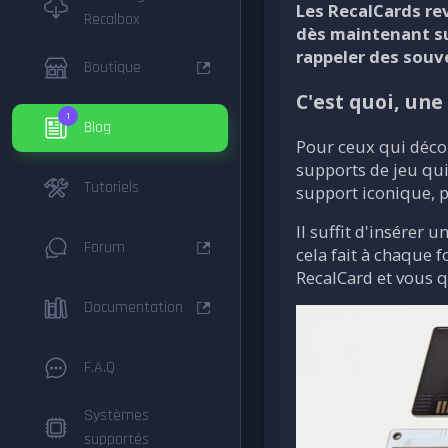
Les RecalCards rev
Recalbox
dès maintenant su
rappeler des souve
Boutique
C'est quoi, une
1
Blog
Pour ceux qui décou
supports de jeu qu
Tutoriels
support iconique, p
Il suffit d'insérer
Forum
cela fait à chaque f
RecalCard et vous q
Documentation
F.A.Q
Systèmes
supportés