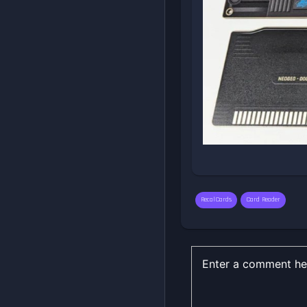
RecalCards
Card Reader