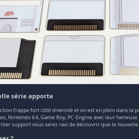
lle série apporte
ction frappe fort côté diversité et on est en plein dans la
tes, Nintendo 64, Game Boy, PC-Engine avec leur fameuse 
rnier support vous serez ravi de découvrir que le nouvell
rer ?