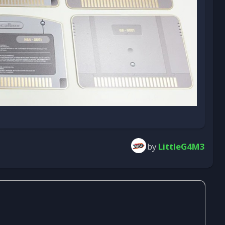
by
LittleG4M3