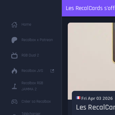
Les RecalCards s'off
Home
Recalbox x Patreon
RGB Dual 2
Recalbox JVS
Recalbox RGB
JAMMA 2
Fri Apr 03 2026
Créer sa Recalbox
Les RecalCard
Télécharger