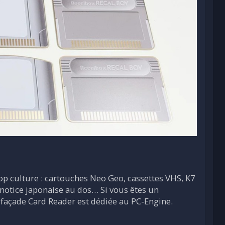
 pop culture : cartouches Neo Geo, cassettes VHS, K7
notice japonaise au dos… Si vous êtes un
e façade Card Reader est dédiée au PC-Engine.