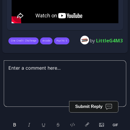
by
LittleG4M3
One Credit Challenge
Arcade
Psychic 5
Submit Reply