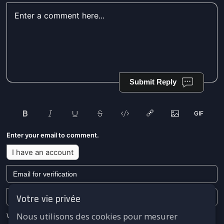
Submit Reply
Enter your email to comment.
I have an account
Votre vie privée
Nous utilisons des cookies pour mesurer
We won't send you any marketing or solicitation emails.