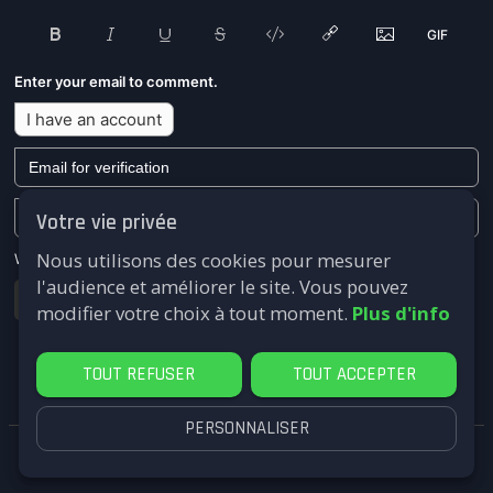
Enter your email to comment.
I have an account
Votre vie privée
Nous utilisons des cookies pour mesurer
We won't send you any marketing or solicitation emails.
l'audience et améliorer le site. Vous pouvez
Submit
modifier votre choix à tout moment.
Plus d'info
TOUT REFUSER
TOUT ACCEPTER
PERSONNALISER
FastComments.com