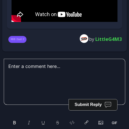
by
LittleG4M3
RGB Dual 2
Submit Reply