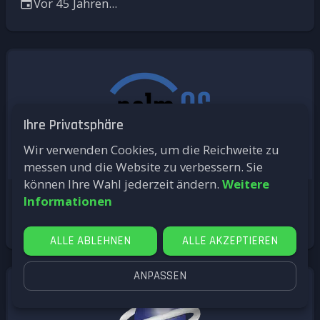
Vor 45 Jahren...
Ihre Privatsphäre
Wir verwenden Cookies, um die Reichweite zu
messen und die Website zu verbessern. Sie
können Ihre Wahl jederzeit ändern.
Weitere
Palm OS
Informationen
Vor 31 Jahren...
ALLE ABLEHNEN
ALLE AKZEPTIEREN
ANPASSEN